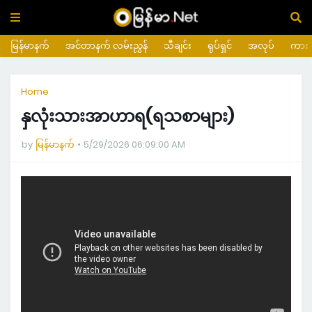
မြန်မာနက်
အင်တာနက် လမ်းညွှန်
သီချင်း
ရုပ်ရှင်
အလုပ်
ကား
Home
နှလုံးသားအာဟာရ(ရသစာများ)
by
မြန်မာနက်
5/29/2026 06:09:00 AM