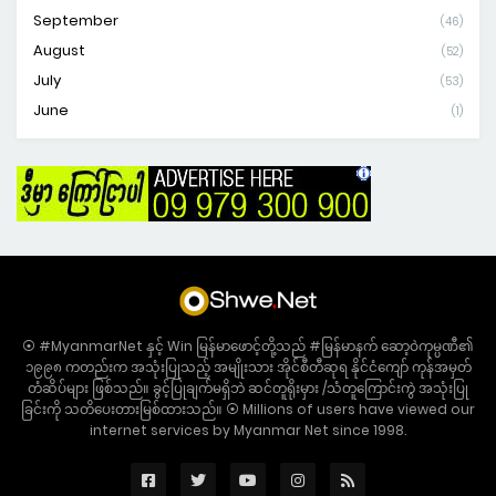
September
(46)
August
(52)
July
(53)
June
(1)
⦿ #MyanmarNet နှင့် Win မြန်မာဖောင့်တို့သည် #မြန်မာနက် ဆော့ဝဲကုမ္ပဏီ၏
၁၉၉၈ ကတည်းက အသုံးပြုသည့် အမျိုးသား အိုင်စီတီဆုရ နိုင်ငံကျော် ကုန်အမှတ်
တံဆိပ်များ ဖြစ်သည်။ ခွင့်ပြုချက်မရှိဘဲ ဆင်တူရိုးမှား /သံတူကြောင်းကွဲ အသုံးပြု
ခြင်းကို သတိပေးတားမြစ်ထားသည်။ ⦿ Millions of users have viewed our
internet services by Myanmar Net since 1998.