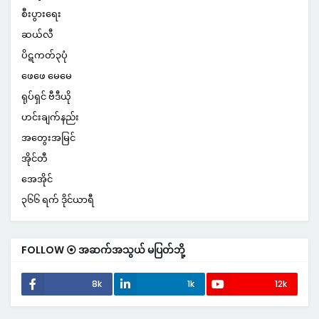
စီးပွားရေး
ဆယ်လီ
ပိဋကတ်၃ပုံ
ဖေဖေ မေမေ
ရုပ်ရှင် ဗီဒီယို
ဟင်းချက်နည်း
အတွေးအမြင်
အိုင်တီ
အေအိုင်
၃၆၆ ရက် ဒိုင်ယာရီ
FOLLOW ⦿ အဆက်အသွယ် မပြတ်ဘို့
8k
1k
12k