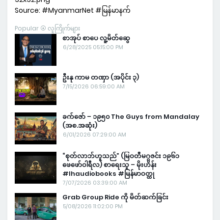
Source: #MyanmarNet #မြန်မာနက်
Popular ⦿ လူကြိုက်များ
စာအုပ် စာပေ လူ့မိတ်ဆွေ
6/28/2025 05:15:00 PM
ဦးနု ကာမ တဏှာ (အပိုင်း ၃)
7/15/2026 06:59:00 AM
ခက်ဇော် – ၁၉၅၀ The Guys from Mandalay
(အစ.အဆုံး)
6/01/2026 07:29:00 AM
“စုတ်လာဘ်ဟူသည်” (မြဝတီမဂ္ဂဇင်း ၁၉၆၁
ဖေဖော်ဝါရီလ) စာရေးသူ – မိုးဟိန်း
#lhaudiobooks #မြန်မာဝတ္ထု
7/07/2026 03:39:00 AM
Grab Group Ride ကို မိတ်ဆက်ခြင်း
5/08/2026 11:02:00 PM