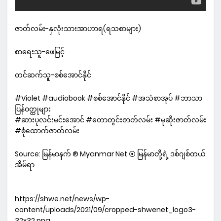
ဇာတ်လမ်း-နှလုံးသားအာဟာရ(ရသစာများ)
စာရေးသူ-ဖေမြင့်
တင်ဆက်သူ-စစ်အောင်နိုင်
#Violet #audiobook #စစ်အောင်နိုင် #အသံစာအုပ် #ဘာသာ
ပြန်ဝတ္ထုများ
#ဆားပုလင်းမင်းအောင် #တောတွင်းဇာတ်လမ်း #မုဆိုးဇာတ်လမ်း
#စုံထောက်ဇာတ်လမ်း
Source: မြန်မာနက် ® Myanmar Net ⦿ မြန်မာတို့ရဲ့ ဒစ်ဂျစ်တယ်
အိမ်ရာ
https://shwe.net/news/wp-
content/uploads/2021/09/cropped-shwenet_logo3-
32x32.png