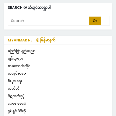
SEARCH ⦿ သိချင်တာရှာပါ
MYANMAR NET ⦿ မြန်မာနက်
ကြော်ငြာ နည်းပညာ
ချစ်သူများ
စားသောက်ဆိုင်
စာအုပ်စာပေ
စီးပွားရေး
ဆယ်လီ
ပိဋကတ်၃ပုံ
ဖေဖေ မေမေ
ရုပ်ရှင် ဗီဒီယို