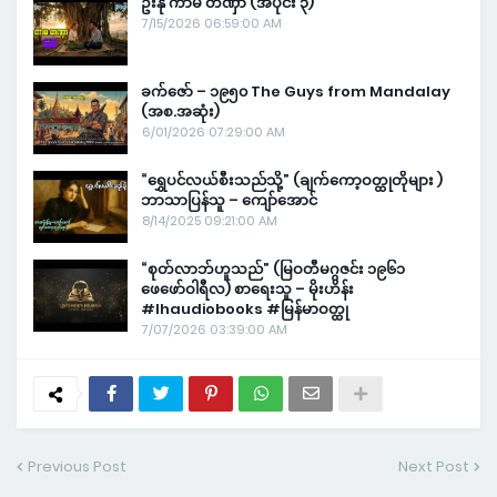
ဦးနု ကာမ တဏှာ (အပိုင်း ၃)
7/15/2026 06:59:00 AM
ခက်ဇော် – ၁၉၅၀ The Guys from Mandalay
(အစ.အဆုံး)
6/01/2026 07:29:00 AM
“ရွှေပင်လယ်စီးသည်သို့” (ချက်ကော့ဝတ္ထုတိုများ )
ဘာသာပြန်သူ – ကျော်အောင်
8/14/2025 09:21:00 AM
“စုတ်လာဘ်ဟူသည်” (မြဝတီမဂ္ဂဇင်း ၁၉၆၁
ဖေဖော်ဝါရီလ) စာရေးသူ – မိုးဟိန်း
#lhaudiobooks #မြန်မာဝတ္ထု
7/07/2026 03:39:00 AM
Previous Post
Next Post