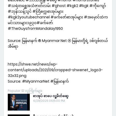
မောင်မောင် #ဘာသာပြန် #စစ်ပွဲ #horror #horrorstories
#သရဲတစ္ဆေအသံဇာတ်လမ်း #ghost #kgk2 #kgk #ကိုကျော်
#ဘုန်းသန့်သွင် #တြိစက္ကစာအုပ်များ
#kgk2youtubechannel #ခက်ဇော်စာအုပ်များ #အမှောင်ထဲက
မင်းသားများ၁၉၃၀#ခက်ဇော်
#TheGuysfromMandalay1950
Source: မြန်မာနက် ® Myanmar Net ⦿ မြန်မာတို့ရဲ့ ဒစ်ဂျစ်တယ်
အိမ်ရာ
https://shwe.net/news/wp-
content/uploads/2021/09/cropped-shwenet_logo3-
32x32.png
Source: #MyanmarNet #မြန်မာနက်
Popular ⦿ လူကြိုက်များ
စာအုပ် စာပေ လူ့မိတ်ဆွေ
6/28/2025 05:15:00 PM