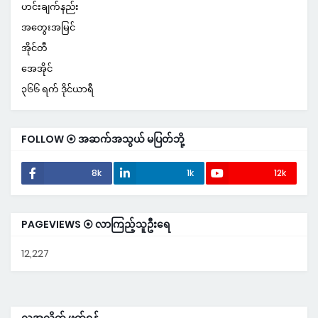
ဟင်းချက်နည်း
အတွေးအမြင်
အိုင်တီ
အေအိုင်
၃၆၆ ရက် ဒိုင်ယာရီ
FOLLOW ⦿ အဆက်အသွယ် မပြတ်ဘို့
8k
1k
12k
PAGEVIEWS ⦿ လာကြည့်သူဦးရေ
12,227