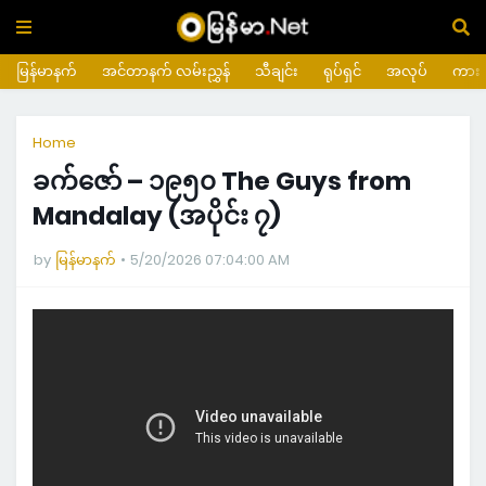
မြန်မာနက်
အင်တာနက် လမ်းညွှန်
သီချင်း
ရုပ်ရှင်
အလုပ်
ကား
Home
ခက်ဇော် – ၁၉၅၀ The Guys from
Mandalay (အပိုင်း ၇)
by
မြန်မာနက်
5/20/2026 07:04:00 AM