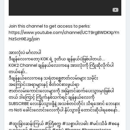
Join this channel to get access to perks:
https://www.youtube.com/channel/UCT9rgBWDKXpYn
hIzScHXEJg/join
အားလုံးပဲ မင်္ဂလာပါ
ဒီချန်လေးကတော့ KGK ရဲ့ ဒုတိယ ချန်နယ်ပဲဖြစ်ပါတယ်….
KGK2 Channel ချန်နယ်လေးကနေ အားလုံးကို ကြိုဆိုလိုက်ပါ
တယ်နော်…
ဒီချန်နယ်လေးကနေ သရဲတစ္ဆေဇာတ်လမ်းများ သမိုင်း
အကြောင်းအရာများနှင့် စိတ်ဝင်စားဖွယ်ရာ
ဇာတ်လမ်းကောင်းလေးများကို အမြဲတင်ဆက်ပေးသွားမှာဖြစ်ပါ
တယ် ဒါကြောင့် ကြိုက်နှစ်သက်ရင် ချန်နယ်လေးကို
SUBSCRIBE လေးနှိပ်သွားဖို့နဲ့ အသစ်တင်တိုင်း သိရအောင် ဘေးနား
က Noti ခေါင်းလောင်းလေးကိုပါ နှိပ်သွားဖို့ တောင်းဆိုပါရစေနော်…
#ထူးခြားဆန်းကြယ် #တြိစက္က #သစ္စာပါလဓါး #မင်းသိင်္ခ #စနေ