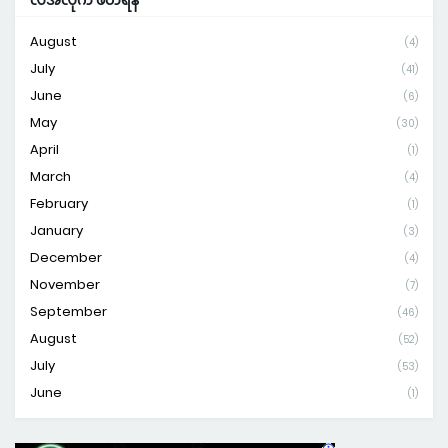
လအလိုက် ဖတ်ရန်
August
(4)
July
(41)
June
(6)
May
(30)
April
(1)
March
(4)
February
(1)
January
(3)
December
(4)
November
(7)
September
(46)
August
(52)
July
(53)
June
(1)